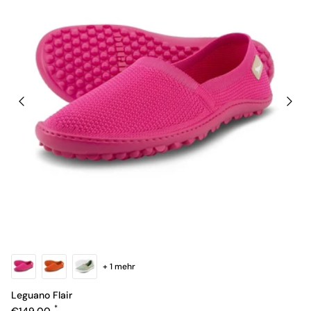
+ 1 mehr
Leguano Flair
Normaler Preis