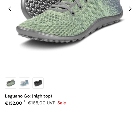
Leguano Go: (high top)
Verkaufspreis
Normaler Preis
€132,00
€165,00
UVP
Sale