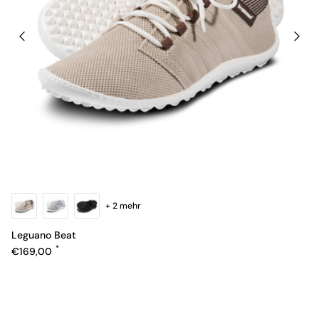
+ 2 mehr
Leguano Beat
Normaler Preis
€169,00