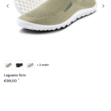
+ 2 mehr
Leguano Scio
Normaler Preis
€99,00