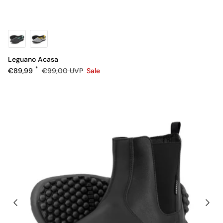
Leguano Acasa
Verkaufspreis
Normaler Preis
€89,99
€99,00
UVP
Sale