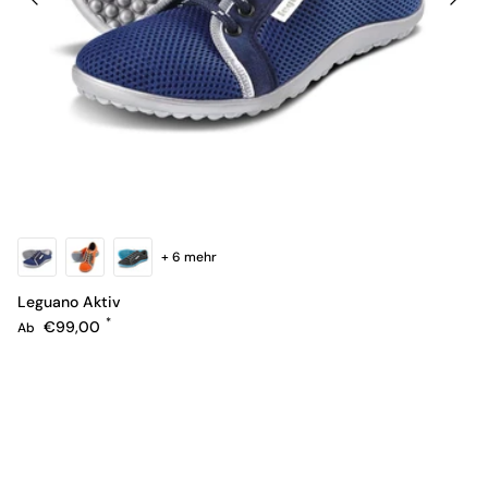
+ 6 mehr
Leguano Aktiv
Normaler Preis
€99,00
Ab