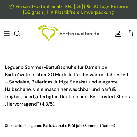
Direkt zum Inhalt
📦 Versandkostenfrei ab 40€ [DE] | 🔄 30 Tage Retoure
[DE gratis] | 🌿 Plastikfreie Umverpackung
Konto
Ein
Leguano Sommer-Barfußschuhe für Damen bei
Barfußwelten: über 30 Modelle für die warme Jahreszeit
– Sandalen, Ballerinas, luftige Sneaker und elegante
Halbschuhe, viele maschinenwaschbar und barfuß
tragbar, handgefertigt in Deutschland. Bei Trusted Shops
„Hervorragend“ (4,8/5).
Startseite
Leguano Barfußschuhe Frühjahr/Sommer (Damen)