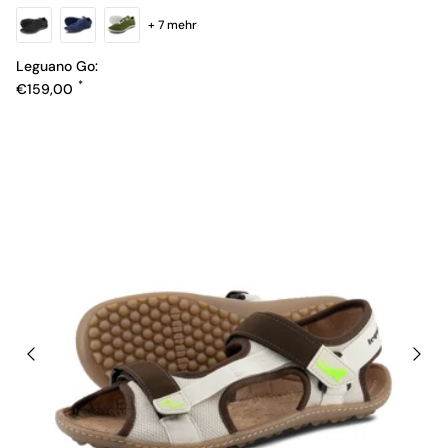
+ 7 mehr
Leguano Go:
Normaler Preis
€159,00