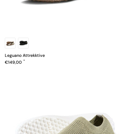
Leguano Attrekktive
Normaler Preis
€149,00