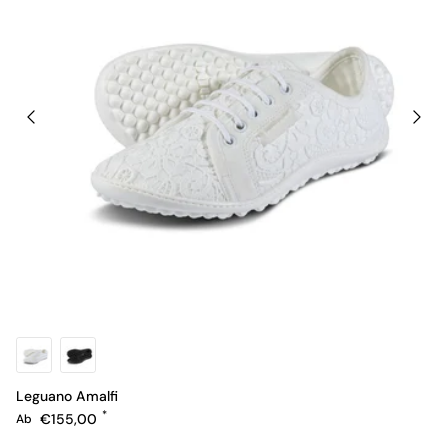
Leguano Amalfi
Normaler Preis
€155,00
Ab