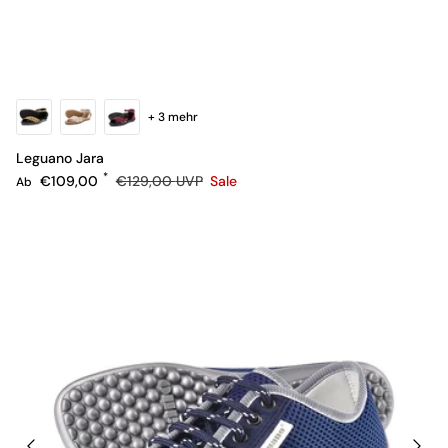
+ 3 mehr
Leguano Jara
Verkaufspreis
Normaler Preis
€109,00
€129,00
UVP
Sale
Ab