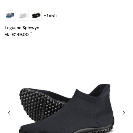
+ 1 mehr
Leguano Spinwyn
Normaler Preis
€149,00
Ab