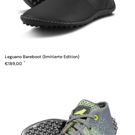
Leguano Bareboot (limitierte Edition)
Normaler Preis
€189,00