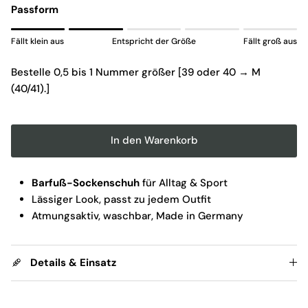
Passform
Rating of 1 means Fällt klein aus.
Fällt klein aus
Entspricht der Größe
Fällt groß aus
Middle rating means Entspricht der Größe.
Rating of 5 means Fällt groß aus.
Bestelle 0,5 bis 1 Nummer größer [39 oder 40 → M
The rating of this product for "" is 2.
(40/41).]
In den Warenkorb
Barfuß-Sockenschuh
für Alltag & Sport
Lässiger Look, passt zu jedem Outfit
Atmungsaktiv, waschbar, Made in Germany
Details & Einsatz