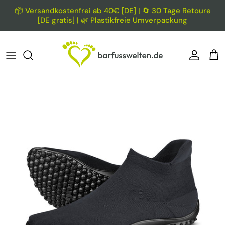
Direkt zum Inhalt
📦 Versandkostenfrei ab 40€ [DE] | 🔄 30 Tage Retoure
[DE gratis] | 🌿 Plastikfreie Umverpackung
Konto
Ein
Zu Produktinformationen springen