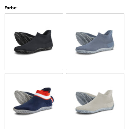
Farbe:
schwarz
titanblau
blau, rot-weißer Bund
perlmutt