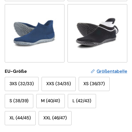
blau
schwarz, weißer Bund
EU-Größe
Größentabelle
3XS (32/33)
XXS (34/35)
XS (36/37)
S (38/39)
M (40/41)
L (42/43)
XL (44/45)
XXL (46/47)