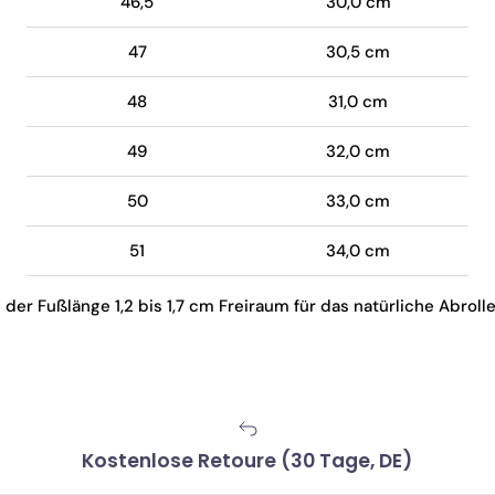
46,5
30,0 cm
47
30,5 cm
48
31,0 cm
49
32,0 cm
50
33,0 cm
51
34,0 cm
er Fußlänge 1,2 bis 1,7 cm Freiraum für das natürliche Abroll
Kostenlose Retoure (30 Tage, DE)