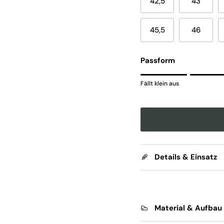
42,5
43
45,5
46
Passform
Rating of 1 means Fällt k
Fällt klein aus
Middle rating means En
Rating of 5 means Fällt 
The rating of this produc
Details & Einsatz
Material & Aufbau