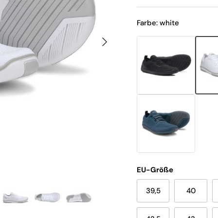
Farbe: white
Nächste
EU-Größe
39,5
40