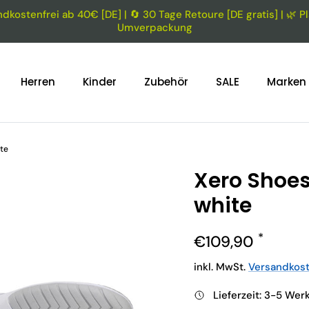
dkostenfrei ab 40€ [DE] | 🔄 30 Tage Retoure [DE gratis] | 🌿 Pl
Umverpackung
Herren
Kinder
Zubehör
SALE
Marken
te
Xero Shoes
white
Normaler Preis
€109,90
inkl. MwSt.
Versandkos
Lieferzeit: 3-5 We