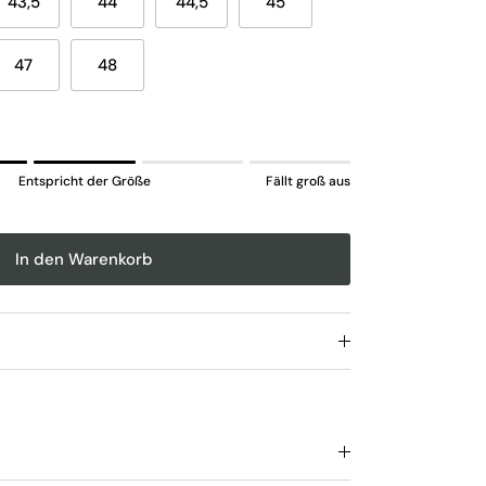
43,5
44
44,5
45
47
48
lein aus.
Entspricht der Größe
Fällt groß aus
tspricht der Größe.
groß aus.
t for "" is 3.
In den Warenkorb