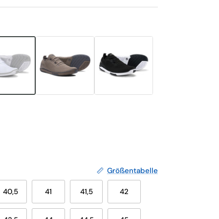
Größentabelle
40,5
41
41,5
42