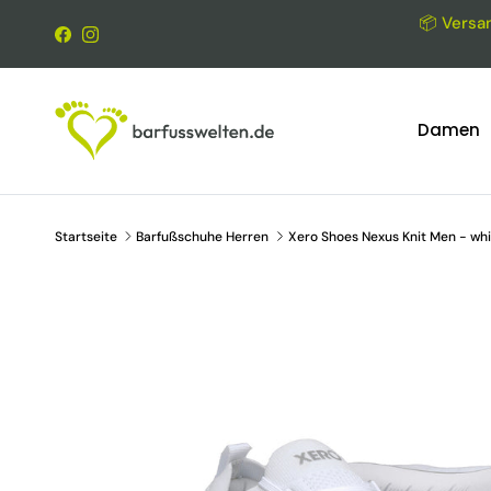
Direkt zum Inhalt
📦 Versan
Facebook
Instagram
Damen
Startseite
Barfußschuhe Herren
Xero Shoes Nexus Knit Men - whi
Zu Produktinformationen springen