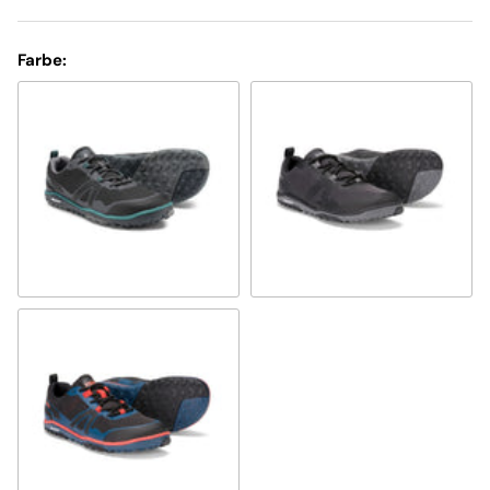
Farbe:
black shale
black
legion blue