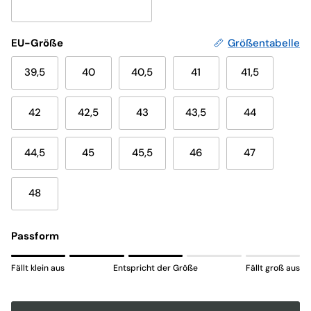
EU-Größe
Größentabelle
39,5
40
40,5
41
41,5
42
42,5
43
43,5
44
44,5
45
45,5
46
47
48
Passform
Rating of 1 means Fällt klein aus.
Fällt klein aus
Entspricht der Größe
Fällt groß aus
Middle rating means Entspricht der Größe.
Rating of 5 means Fällt groß aus.