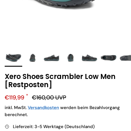
Xero Shoes Scrambler Low Men
[Restposten]
Verkaufspreis
Normaler Preis
€119,99
€160,00
UVP
inkl. MwSt.
Versandkosten
werden beim Bezahlvorgang
berechnet.
Lieferzeit: 3-5 Werktage (Deutschland)