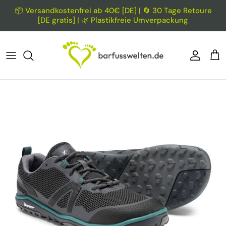
Direkt zum Inhalt
📦 Versandkostenfrei ab 40€ [DE] | 🔄 30 Tage Retoure
[DE gratis] | 🌿 Plastikfreie Umverpackung
Konto
Ein
Zu Produktinformationen springen