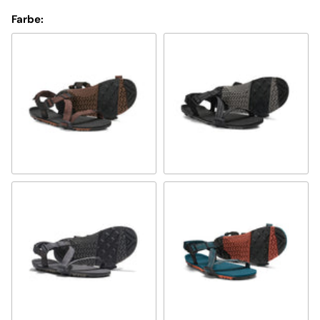
Farbe:
multi-brown
multi-black
steel gray/asphalt
deep lagoon