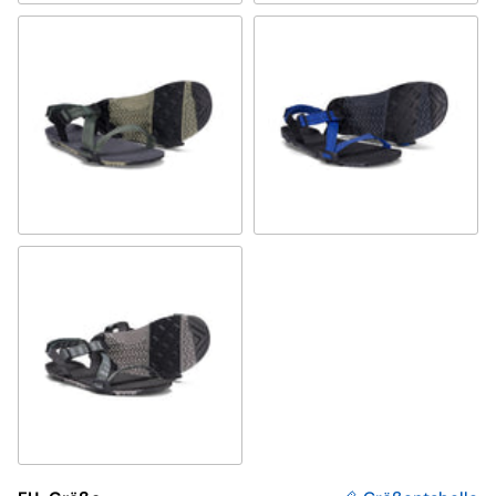
vetiver green
sodalite blue
forest