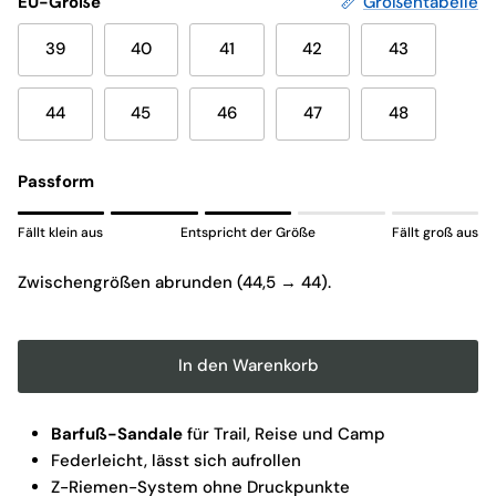
EU-Größe
Größentabelle
39
40
41
42
43
44
45
46
47
48
Passform
Rating of 1 means Fällt klein aus.
Fällt klein aus
Entspricht der Größe
Fällt groß aus
Middle rating means Entspricht der Größe.
Rating of 5 means Fällt groß aus.
Zwischengrößen abrunden (44,5 → 44).
The rating of this product for "" is 3.
In den Warenkorb
Barfuß-Sandale
für Trail, Reise und Camp
Federleicht, lässt sich aufrollen
Z-Riemen-System ohne Druckpunkte