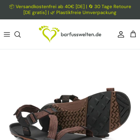
Direkt zum Inhalt
📦 Versandkostenfrei ab 40€ [DE] | 🔄 30 Tage Retoure
[DE gratis] | 🌿 Plastikfreie Umverpackung
Konto
Ein
Zu Produktinformationen springen